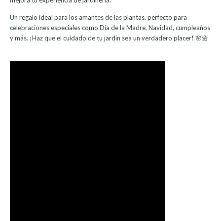
Un regalo ideal para los amantes de las plantas, perfecto para
celebraciones especiales como Día de la Madre, Navidad, cumpleaños
y más. ¡Haz que el cuidado de tu jardín sea un verdadero placer! 🌸🌼