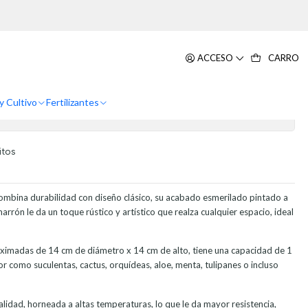
rilado Blanco
 Premium Diseño Esmerilado 14cm
ACCESO
CARRO
erilado Blanco
y Cultivo
Fertilizantes
itos
ombina durabilidad con diseño clásico, su acabado esmerilado pintado a
arrón le da un toque rústico y artístico que realza cualquier espacio, ideal
imadas de 14 cm de diámetro x 14 cm de alto, tiene una capacidad de 1
ior como suculentas, cactus, orquídeas, aloe, menta, tulipanes o incluso
alidad, horneada a altas temperaturas, lo que le da mayor resistencia,