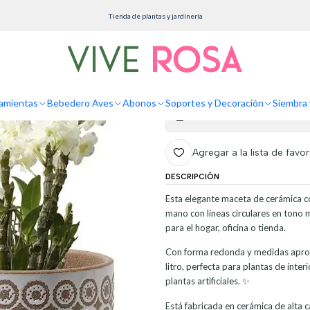
tas
Cerámica
Maceta Cerámica Premium Diseño Esmerilado 14cm Diam x14alto Esme
Tienda de plantas y jardinería
Maceta Cerámica
Diam x14alto Esm
amientas
Bebedero Aves
Abonos
Soportes y Decoración
Siembra 
Mostrar stock de ubicaciones
Agregar a la lista de favor
DESCRIPCIÓN
Esta elegante maceta de cerámica c
mano con líneas circulares en tono m
para el hogar, oficina o tienda.
Con forma redonda y medidas aprox
litro, perfecta para plantas de inter
plantas artificiales. ✨
Está fabricada en cerámica de alta c