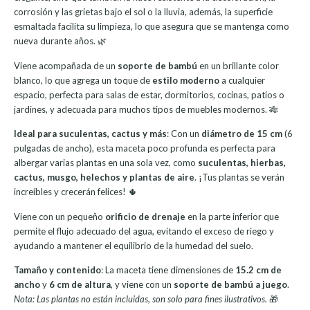
corrosión y las grietas bajo el sol o la lluvia, además, la superficie
esmaltada facilita su limpieza, lo que asegura que se mantenga como
nueva durante años. 🌿
Viene acompañada de un
soporte de bambú
en un brillante color
blanco, lo que agrega un toque de
estilo moderno
a cualquier
espacio, perfecta para salas de estar, dormitorios, cocinas, patios o
jardines, y adecuada para muchos tipos de muebles modernos. 🎋
Ideal para suculentas, cactus y más
: Con un
diámetro de 15 cm
(6
pulgadas de ancho), esta maceta poco profunda es perfecta para
albergar varias plantas en una sola vez, como
suculentas, hierbas,
cactus, musgo, helechos y plantas de aire
. ¡Tus plantas se verán
increíbles y crecerán felices! 🌵
Viene con un pequeño
orificio de drenaje
en la parte inferior que
permite el flujo adecuado del agua, evitando el exceso de riego y
ayudando a mantener el equilibrio de la humedad del suelo.
Tamaño y contenido
: La maceta tiene dimensiones de
15.2 cm de
ancho
y
6 cm de altura
, y viene con un
soporte de bambú a juego
.
Nota: Las plantas no están incluidas, son solo para fines ilustrativos.
🎁