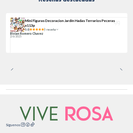
Mini Figuras Decoracion Jardín Hadas Terrarios Peceras
x113p
5.0
1 reseña
Bivian Romero Chavez
2/6/2025
Síguenos