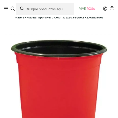
Tienda de plantas y jardinería
Inicio
Macetas
Siembra y Cultivo
Matera - Maceta Tipo Vivero Color #12x10. Paquete x25 Unidades