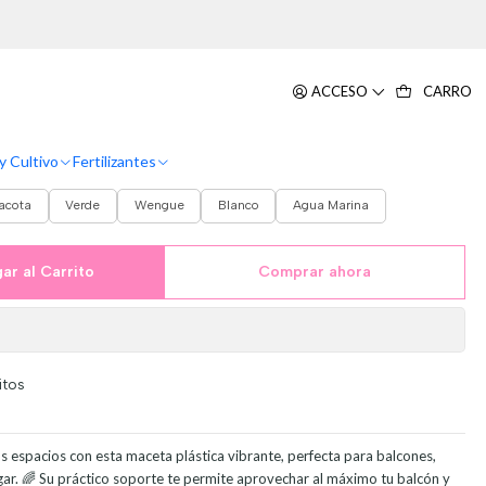
ro x15cm
Colores Soporte Balcón Más plato
ACCESO
CARRO
15cm
y Cultivo
Fertilizantes
racota
Verde
Wengue
Blanco
Agua Marina
ar al Carrito
Comprar ahora
itos
us espacios con esta maceta plástica vibrante, perfecta para balcones,
ogar. 🌈 Su práctico soporte te permite aprovechar al máximo tu balcón y