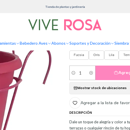
Macetas
Plásticas
Maceta Plástica Colores Soporte Balcón Más plato 18cm Diámet
Tienda de plantas y jardinería
Maceta Plástica 
18cm Diámetro x
amientas
Bebedero Aves
Abonos
Soportes y Decoración
Siembra 
COLORES
Fucsia
Gris
Lila
Ter
Agreg
Cantidad
Mostrar stock de ubicaciones
Agregar a la lista de favor
DESCRIPCIÓN
Dale un toque de alegría y color a t
terrazas o cualquier rincón de tu h