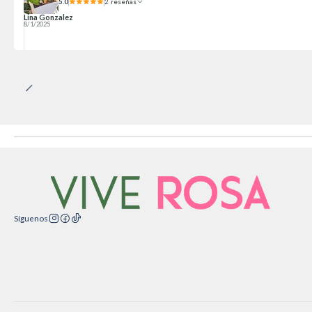
5.0
2 reseñas
Lina Gonzalez
8/1/2025
Síguenos