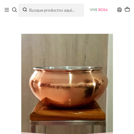
Tienda de plantas y jardinería
Inicio
Macetas
Matera - Maceta En Aluminio Rosado Para Plantas Rosa