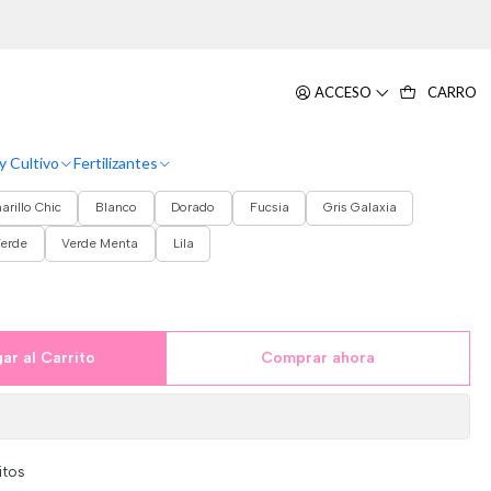
Blanco
 Para Plantas más Maceta Bahía
ACCESO
CARRO
anco
y Cultivo
Fertilizantes
rillo Chic
Blanco
Dorado
Fucsia
Gris Galaxia
erde
Verde Menta
Lila
ar al Carrito
Comprar ahora
itos