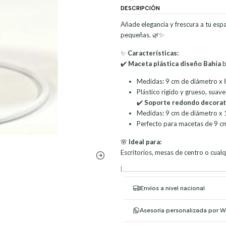
DESCRIPCIÓN
Añade elegancia y frescura a tu espa
pequeñas. 🌿✨
✨
Características:
✔️
Maceta plástica diseño Bahía
b
Medidas: 9 cm de diámetro x 
Plástico rígido y grueso, suav
✔️
Soporte redondo decorat
Medidas: 9 cm de diámetro x 
Perfecto para macetas de 9 cm
🌸
Ideal para:
Escritorios, mesas de centro o cualq
|
Envíos a nivel nacional
Asesoría personalizada por 