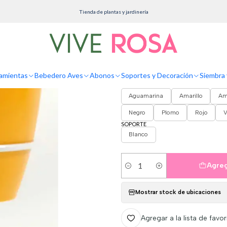
Macetas
Plásticas
Soporte de Mesa Para Plantas más Maceta Bahía 9cm Diámetro 
Tienda de plantas y jardinería
Soporte de Mesa
9cm Diámetro Bl
amientas
Bebedero Aves
Abonos
Soportes y Decoración
Siembra 
COLORES
Aguamarina
Amarillo
Ama
Negro
Plomo
Rojo
V
SOPORTE
Blanco
Agreg
Cantidad
Mostrar stock de ubicaciones
Agregar a la lista de favor