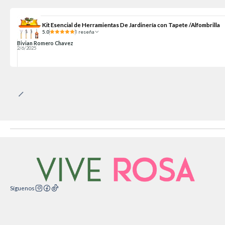
Kit Esencial de Herramientas De Jardinería con Tapete /Alfombrilla
5.0
1 reseña
Bivian Romero Chavez
2/6/2025
Síguenos