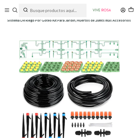
Tienda de plantas y jardinería
Inicio
Herramientas
Herramientas y Kits
Sistema De Riego Por Goteo Kit Para Jardín, Huertos de 20mts más Accesorios