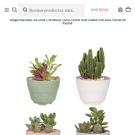
Tienda de plantas y jardinería
Inicio
Macetas
Cerámica
Juego Macetas X4 Unid Cerámica Tono Pastel 9cm Diamx7cm Alto Pastel x4
Pastel