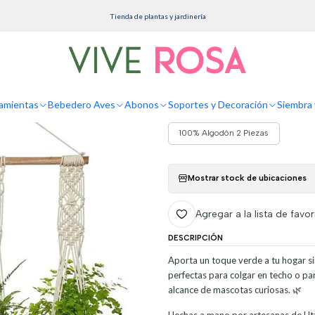
 Decoración
Soportes colgantes
Juego Macramé x02 Unidades Macetas Plantas De C
Tienda de plantas y jardinería
Juego Macramé x
Colgar 100% Alg
amientas
Bebedero Aves
Abonos
Soportes y Decoración
Siembra 
NOMBRE DEL DISEÑO
100% Algodón 2 Piezas
Mostrar stock de ubicaciones
Agregar a la lista de favor
DESCRIPCIÓN
Aporta un toque verde a tu hogar 
perfectas para colgar en techo o par
alcance de mascotas curiosas. 🌿
Hechas a mano por artesanas de Utta