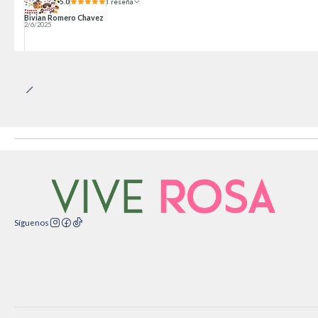
5.0
1 reseña
Bivian Romero Chavez
2/6/2025
Síguenos