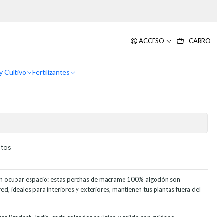
olgar 100% Algodón
02 Unidades Macetas Plantas De
ACCESO
CARRO
odón
y Cultivo
Fertilizantes
itos
sin ocupar espacio: estas perchas de macramé 100% algodón son
ed, ideales para interiores y exteriores, mantienen tus plantas fuera del
r Pradesh, India, cada colgador es único y tejido con cuidado,