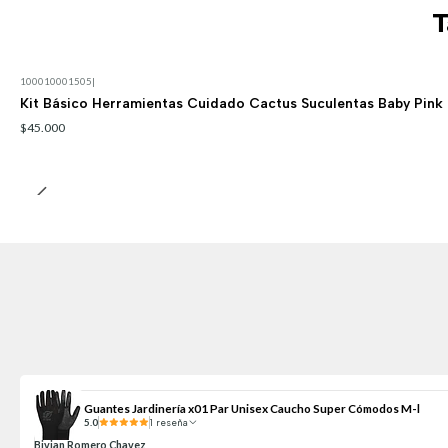
T
100010001505
|
Kit Básico Herramientas Cuidado Cactus Suculentas Baby Pink
$45.000
Guantes Jardinería x01 Par Unisex Caucho Super Cómodos M-l
5.0
1 reseña
Bivian Romero Chavez