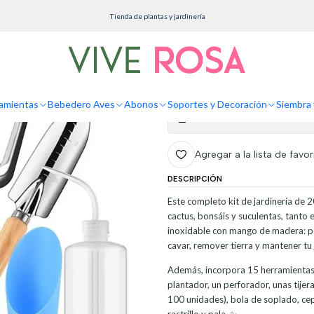
ramientas
Herramientas y Kits
Kit Herramientas Jardinería Plantas Pequeñas x20 P
Tienda de plantas y jardinería
Kit Herramientas
Piezas Acero
amientas
Bebedero Aves
Abonos
Soportes y Decoración
Siembra 
Mostrar stock de ubicaciones
Agregar a la lista de favor
DESCRIPCIÓN
Este completo kit de jardinería de 2
cactus, bonsáis y suculentas, tanto 
inoxidable con mango de madera: pal
cavar, remover tierra y mantener tu 
Además, incorpora 15 herramientas p
plantador, un perforador, unas tijer
100 unidades), bola de soplado, cepi