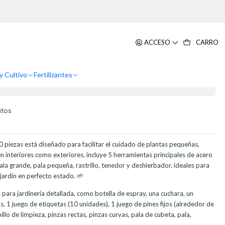
iezas Acero
 Jardinería Plantas Pequeñas x20
ACCESO
CARRO
y Cultivo
Fertilizantes
itos
0 piezas está diseñado para facilitar el cuidado de plantas pequeñas,
en interiores como exteriores, incluye 5 herramientas principales de acero
a grande, pala pequeña, rastrillo, tenedor y deshierbador, ideales para
jardín en perfecto estado. 🌱
ara jardinería detallada, como botella de espray, una cuchara, un
as, 1 juego de etiquetas (10 unidades), 1 juego de pines fijos (alrededor de
llo de limpieza, pinzas rectas, pinzas curvas, pala de cubeta, pala,