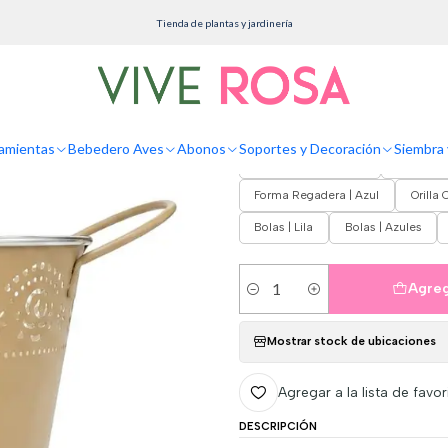
Inicio
Macetas
Metálicas
Maceta Metálica Decorativa Para Jardín Y Hogar
Tienda de plantas y jardinería
Maceta Metálica 
DISEÑO | COLOR
amientas
Bebedero Aves
Abonos
Soportes y Decoración
Siembra 
Orilla Calada | Beige
Orilla Ca
Forma Regadera | Azul
Orilla
Bolas | Lila
Bolas | Azules
Agreg
Cantidad
Mostrar stock de ubicaciones
Agregar a la lista de favor
DESCRIPCIÓN