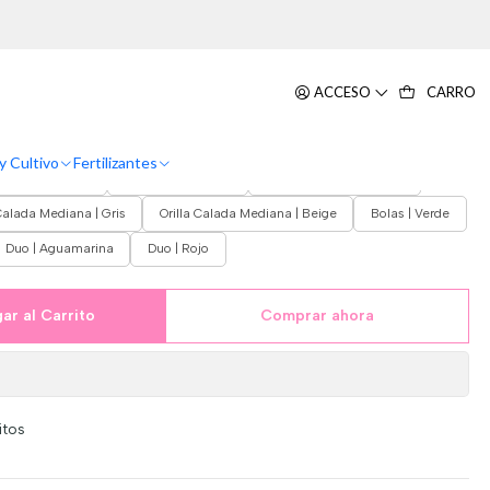
Decorativa Para Jardín Y Hogar
ACCESO
CARRO
y Cultivo
Fertilizantes
lada | Palo Rosa
Orilla Calada | Lila
Forma Regadera | Roja
 Calada Mediana | Gris
Orilla Calada Mediana | Beige
Bolas | Verde
Duo | Aguamarina
Duo | Rojo
ar al Carrito
Comprar ahora
itos