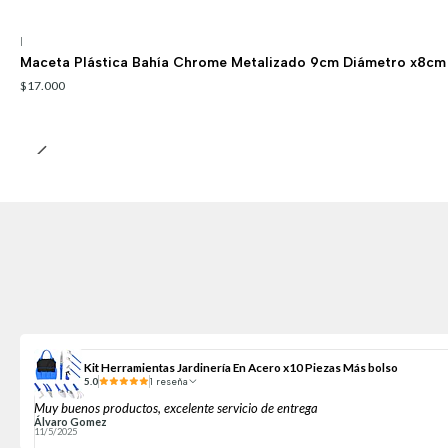
|
Maceta Plástica Bahía Chrome Metalizado 9cm Diámetro x8cm
$17.000
Kit Herramientas Jardinería En Acero x10 Piezas Más bolso
5.0
1 reseña
Muy buenos productos, excelente servicio de entrega
Álvaro Gomez
11/5/2025