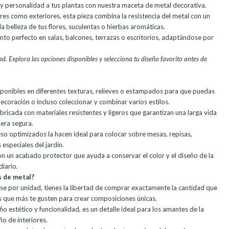
 y personalidad a tus plantas con nuestra maceta de metal decorativa.
res como exteriores, esta pieza combina la resistencia del metal con un
la belleza de tus flores, suculentas o hierbas aromáticas.
to perfecto en salas, balcones, terrazas o escritorios, adaptándose por
d. Explora las opciones disponibles y selecciona tu diseño favorito antes de
sponibles en diferentes texturas, relieves o estampados para que puedas
ecoración o incluso coleccionar y combinar varios estilos.
ricada con materiales resistentes y ligeros que garantizan una larga vida
nera segura.
so optimizados la hacen ideal para colocar sobre mesas, repisas,
especiales del jardín.
n un acabado protector que ayuda a conservar el color y el diseño de la
diario.
s de metal?
se por unidad, tienes la libertad de comprar exactamente la cantidad que
s que más te gusten para crear composiciones únicas.
ño estético y funcionalidad, es un detalle ideal para los amantes de la
eño de interiores.