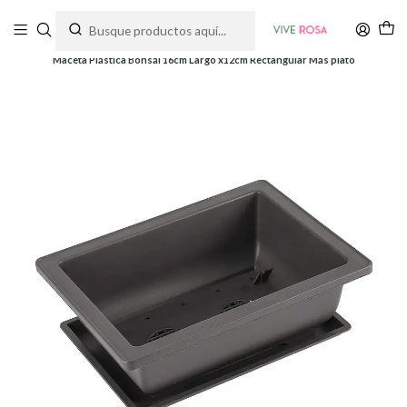
Tienda de plantas y jardinería
Inicio
Macetas
Plásticas
Maceta Plástica Bonsái 16cm Largo x12cm Rectangular Más plato