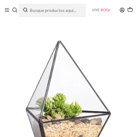
Tienda de plantas y jardinería
Inicio
Macetas
Maceta Terrario Plantas Cristal Triangular