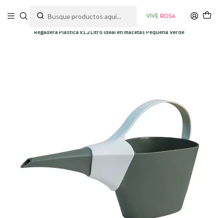
Tienda de plantas y jardinería
Inicio
Herramientas
Regaderas
Regadera Plastica x1.2 Litro Ideal en macetas Pequeña Verde