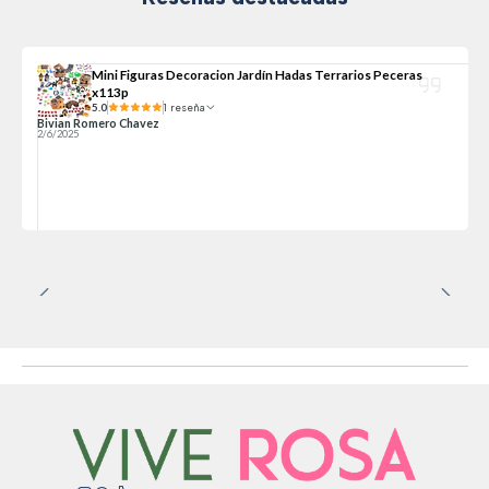
Mini Figuras Decoracion Jardín Hadas Terrarios Peceras
x113p
5.0
1 reseña
Bivian Romero Chavez
2/6/2025